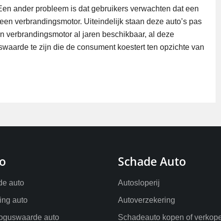
r. Een ander probleem is dat gebruikers verwachten dat een
t een verbrandingsmotor. Uiteindelijk staan deze auto’s pas
en verbrandingsmotor al jaren beschikbaar, al deze
swaarde te zijn die de consument koestert ten opzichte van
o
Schade Auto
e auto
Autosloperij
ling auto
Autoverzekering
oguswaarde auto
Schadeauto kopen of verkop