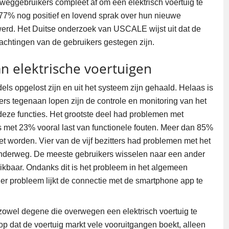
eweggebruikers compleet af om een elektrisch voertuig te
 77% nog positief en lovend sprak over hun nieuwe
 werd. Het Duitse onderzoek van USCALE wijst uit dat de
wachtingen van de gebruikers gestegen zijn.
 elektrische voertuigen
s opgelost zijn en uit het systeem zijn gehaald. Helaas is
kers tegenaan lopen zijn de controle en monitoring van het
deze functies. Het grootste deel had problemen met
 met 23% vooral last van functionele fouten. Meer dan 85%
t worden. Vier van de vijf bezitters had problemen met het
 onderweg. De meeste gebruikers wisselen naar een ander
hikbaar. Ondanks dit is het probleem in het algemeen
er probleem lijkt de connectie met de smartphone app te
 zowel degene die overwegen een elektrisch voertuig te
l op dat de voertuig markt vele vooruitgangen boekt, alleen