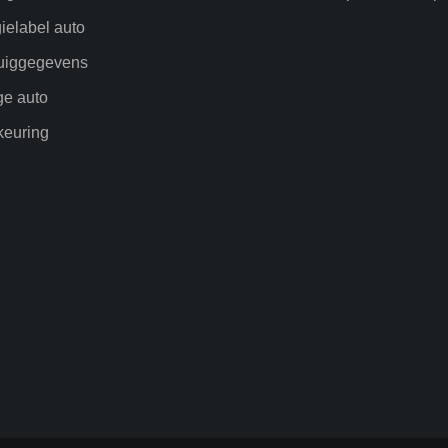
ielabel auto
uiggegevens
ge auto
euring