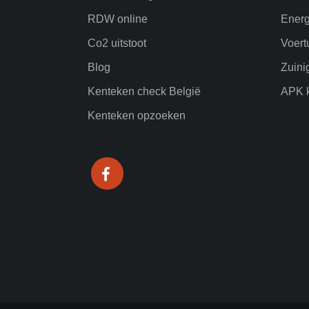
RDW online
Energ
Co2 uitstoot
Voert
Blog
Zuini
Kenteken check België
APK k
Kenteken opzoeken