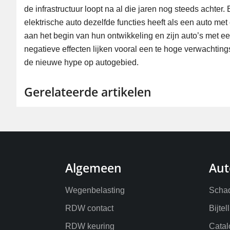
de infrastructuur loopt na al die jaren nog steeds achte
elektrische auto dezelfde functies heeft als een auto me
aan het begin van hun ontwikkeling en zijn auto’s met e
negatieve effecten lijken vooral een te hoge verwachting
de nieuwe hype op autogebied.
Gerelateerde artikelen
Algemeen
Aut
Wegenbelasting
Schad
RDW contact
Bijtel
RDW keuring
Catal