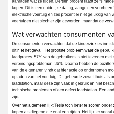
aanraden wat ze rijden. Dertien procent raadt zelfs med
kopen. Dit is een duidelijke daling, aangezien voorheen
elektrische voertuig en zes procent er niet gelukkig van
voertuigen niet slechter zijn geworden, maar dat de ver
Wat verwachten consumenten van
De consumenten verwachten dat de kinderziektes inmiddel
dit niet het geval. Het grootste probleem waar de gebrui
laadproces. 57% van de gebruikers is niet tevreden met 
verbindingsproblemen, 36%. Daarna hebben de bezitters
van de eigenaren vindt dat hier actie op ondernomen moe
opladen van het voertuig. Dit gebeurde zowel thuis als
laadstation, maar deze zijn vaak in gebruik en niet besc
technische problemen of een defect laadstation. Een and
zijn.
Over het algemeen lijkt Tesla toch beter te scoren onder
kopen als diegene die er al een rijden. Het lijkt er voora