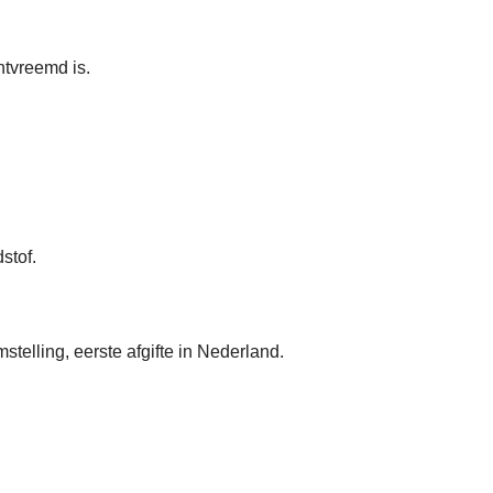
ntvreemd is.
stof.
telling, eerste afgifte in Nederland.