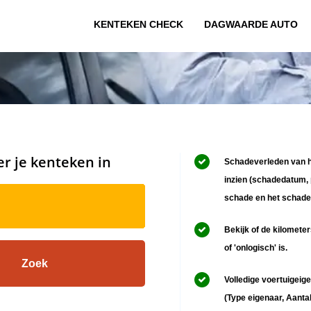
KENTEKEN CHECK
DAGWAARDE AUTO
er je kenteken in
Schadeverleden van h
inzien (schadedatum, 
schade en het schade
Bekijk of de kilometer
of 'onlogisch' is.
Volledige voertuigeige
(Type eigenaar, Aanta