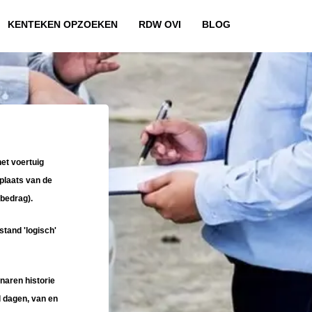
KENTEKEN OPZOEKEN
RDW OVI
BLOG
et voertuig
plaats van de
bedrag).
stand 'logisch'
naren historie
l dagen, van en