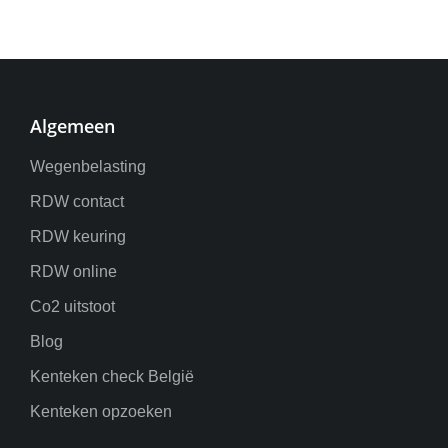
Algemeen
Wegenbelasting
RDW contact
RDW keuring
RDW online
Co2 uitstoot
Blog
Kenteken check België
Kenteken opzoeken