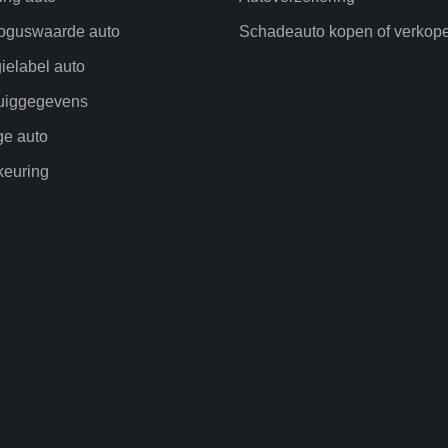
oguswaarde auto
Schadeauto kopen of verkop
ielabel auto
uiggegevens
ge auto
euring