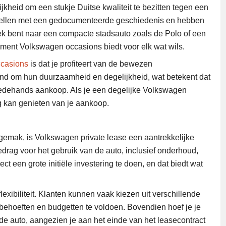
heid om een stukje Duitse kwaliteit te bezitten tegen een
modellen met een gedocumenteerde geschiedenis en hebben
oek bent naar een compacte stadsauto zoals de Polo of een
iment Volkswagen occasions biedt voor elk wat wils.
casions
is dat je profiteert van de bewezen
nd om hun duurzaamheid en degelijkheid, wat betekent dat
tweedehands aankoop. Als je een degelijke Volkswagen
ng kan genieten van je aankoop.
 gemak, is Volkswagen private lease een aantrekkelijke
edrag voor het gebruik van de auto, inclusief onderhoud,
ct een grote initiële investering te doen, en dat biedt wat
flexibiliteit. Klanten kunnen vaak kiezen uit verschillende
behoeften en budgetten te voldoen. Bovendien hoef je je
 auto, aangezien je aan het einde van het leasecontract