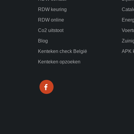
RDW keuring
Catal
RDW online
Energ
Co2 uitstoot
Voert
Blog
Zuini
Kenteken check België
APK k
Kenteken opzoeken