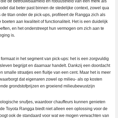
die de betrouwbaarheid en robuustheid van een merk als
del dat beter past binnen de stedelijke context, zowel qua
de titan onder de pick-ups, profileert de Rangga zich als
oeten aan kwaliteit of functionaliteit. Het is een duidelijk
ften, en het onderstreept hun vermogen om zich aan te
ging is.
formaat in het segment van pick-ups: het is een zorgvuldig
leven begrijpt en daarnaar handelt. Dankzij een doordacht
smalle straatjes een fluitje van een cent. Maar het is meer
e waarborgt dat eigenaren zowel op milieu- als op kosten
ende grondstofprijzen en groeiend milieubewustzijn
ologische snufjes, waardoor chauffeurs kunnen genieten
om, de Toyota Rangga biedt niet alleen een oplossing voor de
rhoogt ook de standaard voor wat we mogen verwachten van