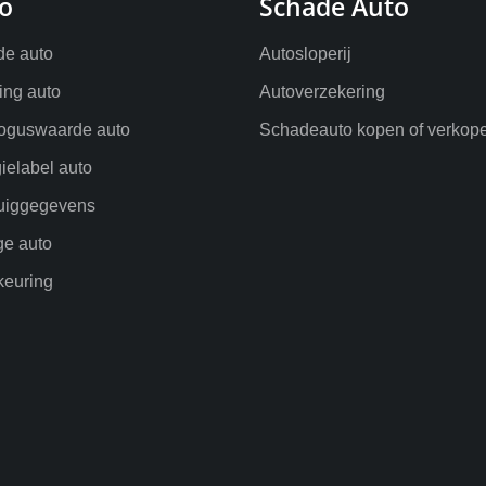
o
Schade Auto
e auto
Autosloperij
ling auto
Autoverzekering
oguswaarde auto
Schadeauto kopen of verkop
ielabel auto
uiggegevens
ge auto
euring