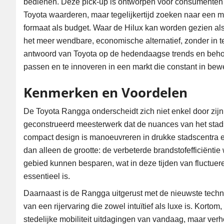
bedienen. Deze pick-up is ontworpen voor consumenten 
Toyota waarderen, maar tegelijkertijd zoeken naar een mo
formaat als budget. Waar de Hilux kan worden gezien als 
het meer wendbare, economische alternatief, zonder in te b
antwoord van Toyota op de hedendaagse trends en behoe
passen en te innoveren in een markt die constant in bewe
Kenmerken en Voordelen
De Toyota Rangga onderscheidt zich niet enkel door zijn 
geconstrueerd meesterwerk dat de nuances van het stads
compact design is manoeuvreren in drukke stadscentra en 
dan alleen de grootte: de verbeterde brandstofefficiënti
gebied kunnen besparen, wat in deze tijden van fluctuer
essentieel is.
Daarnaast is de Rangga uitgerust met de nieuwste techn
van een rijervaring die zowel intuïtief als luxe is. Kort
stedelijke mobiliteit uitdagingen van vandaag, maar ve