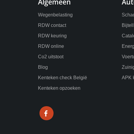
Algemeen
Aut
Wegenbelasting
Schad
RDW contact
Bijtel
RDW keuring
Catal
RDW online
Energ
Co2 uitstoot
Voert
Blog
Zuini
Kenteken check België
APK k
Kenteken opzoeken