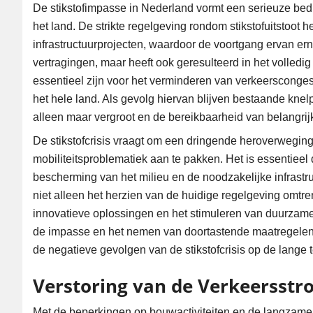
De stikstofimpasse in Nederland vormt een serieuze bedre
het land. De strikte regelgeving rondom stikstofuitstoot
infrastructuurprojecten, waardoor de voortgang ervan ern
vertragingen, maar heeft ook geresulteerd in het volled
essentieel zijn voor het verminderen van verkeersconge
het hele land. Als gevolg hiervan blijven bestaande knel
alleen maar vergroot en de bereikbaarheid van belangrij
De stikstofcrisis vraagt om een dringende heroverwegin
mobiliteitsproblematiek aan te pakken. Het is essentiee
bescherming van het milieu en de noodzakelijke infrastruc
niet alleen het herzien van de huidige regelgeving omtre
innovatieve oplossingen en het stimuleren van duurzame 
de impasse en het nemen van doortastende maatregelen k
de negatieve gevolgen van de stikstofcrisis op de lange
Verstoring van de Verkeersst
Met de beperkingen op bouwactiviteiten en de langzame vo