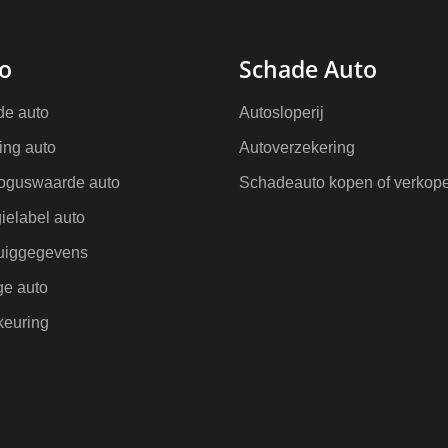
o
Schade Auto
e auto
Autosloperij
ling auto
Autoverzekering
oguswaarde auto
Schadeauto kopen of verkop
ielabel auto
uiggegevens
ge auto
euring