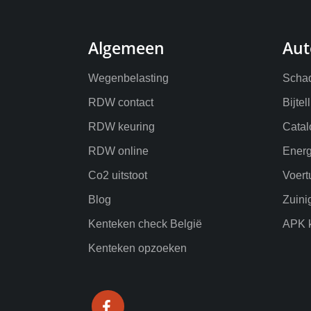
Algemeen
Aut
Wegenbelasting
Schad
RDW contact
Bijtel
RDW keuring
Catal
RDW online
Energ
Co2 uitstoot
Voert
Blog
Zuini
Kenteken check België
APK k
Kenteken opzoeken