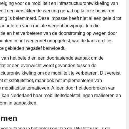
iging voor de mobiliteit en infrastructuurontwikkeling van
 heeft een verstikkende werking gehad op talloze bouw- en
stig is belemmerd. Deze impasse heeft niet alleen geleid tot
ig annuleren van cruciale wegenbouwprojecten die
stie en het verbeteren van de doorstroming op wegen door
punten in het wegennet onopgelost, wat de kans op files
ke gebieden negatief beïnvloedt.
g van het beleid en een doortastende aanpak om de
l dat er een evenwicht wordt gevonden tussen de
tuurontwikkeling om de mobiliteit te verbeteren. Dit vereist
nt stikstofuitstoot, maar ook het implementeren van
mobiliteitsalternatieven. Alleen door het doorbreken van
an Nederland haar mobiliteitsdoelstellingen realiseren en
 termijn aanpakken.
romen
oruitgang in het oplossen van de stikstofcrisis, is de