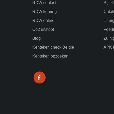
RDW contact
Bijtel
RDW keuring
Catal
RDW online
Energ
Co2 uitstoot
Voert
Blog
Zuini
Kenteken check België
APK k
Kenteken opzoeken