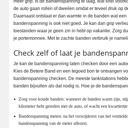
meer grip. Is de bandenspanning te laag, wat snel voork
de auto gaan rollen of dweilen omdat er teveel druk op d
Daarnaast ontstaat er dan warmte in de banden wat een
bandenspanning is ook niet goed. Je kan dan grip verliez
toestanden waar je geen zin in hebt op vakantie. Zorg d
je portemonnee. Met te zachte banden verbruik je nameli
Check zelf of laat je bandenspa
Je kan de bandenspanning laten checken door een autod
Kies de Betere Band en een tegoed bon te ontvangen voo
bandenspanning checken. De meeste tankstations hebbe
banden bijvullen als dat nodig is. Hoe je de bandenspanni
Zorg voor koude banden: wanneer de banden warm zijn, stijgt
kilometer hebt gereden met de auto, of wacht een kwartiertje
Bandenspanning meten: na het verwijderen van het ventieldop
bandenspanning van de meter aflezen;