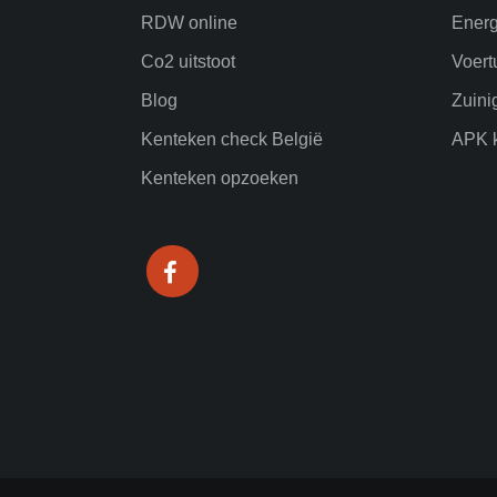
RDW online
Energ
Co2 uitstoot
Voert
Blog
Zuini
Kenteken check België
APK k
Kenteken opzoeken