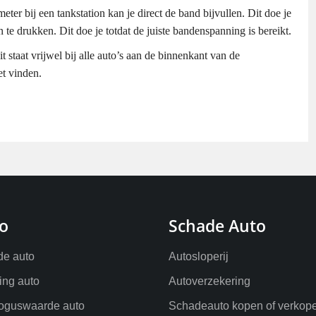
r bij een tankstation kan je direct de band bijvullen. Dit doe je
e drukken. Dit doe je totdat de juiste bandenspanning is bereikt.
 staat vrijwel bij alle auto’s aan de binnenkant van de
et vinden.
o
Schade Auto
e auto
Autosloperij
ling auto
Autoverzekering
oguswaarde auto
Schadeauto kopen of verkop