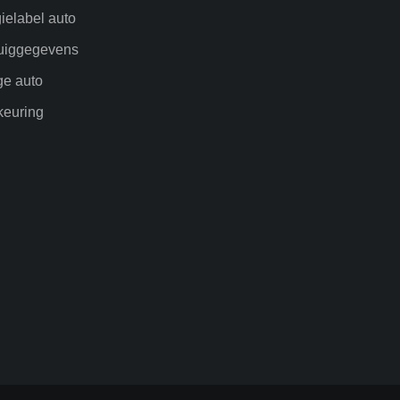
ielabel auto
uiggegevens
ge auto
euring