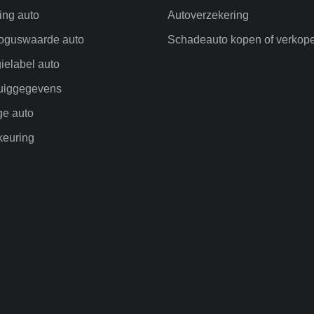
ling auto
Autoverzekering
oguswaarde auto
Schadeauto kopen of verkop
ielabel auto
uiggegevens
ge auto
euring