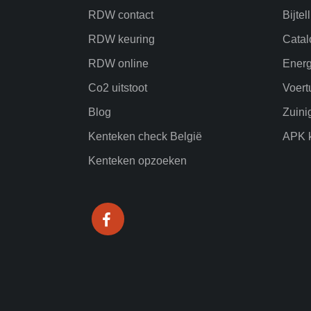
RDW contact
Bijtel
RDW keuring
Catal
RDW online
Energ
Co2 uitstoot
Voert
Blog
Zuini
Kenteken check België
APK k
Kenteken opzoeken