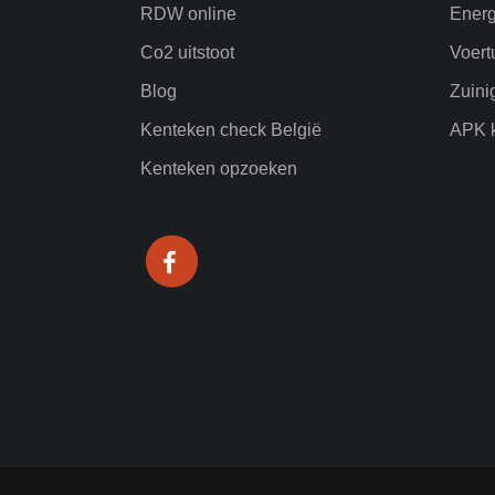
RDW online
Energ
Co2 uitstoot
Voert
Blog
Zuini
Kenteken check België
APK k
Kenteken opzoeken