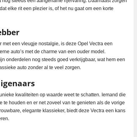
edt nog steeds een aangename rijervaring. Daarnaast zorgen
 elke rit een plezier is, of het nu gaat om een korte
ebber
r met een vleugje nostalgie, is deze Opel Vectra een
oderne auto’s met de charme van een ouder model.
ijn onderdelen nog steeds goed verkrijgbaar, wat hem een
assieke auto zonder al te veel zorgen.
igenaars
unieke kwaliteiten op waarde weet te schatten. Iemand die
tie te houden en er net zoveel van te genieten als de vorige
rouwbare, elegante klassieker, biedt deze Vectra een kans
eren.