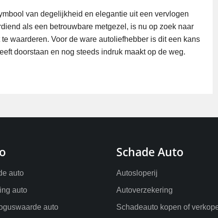
symbool van degelijkheid en elegantie uit een vervlogen
verdiend als een betrouwbare metgezel, is nu op zoek naar
 te waarderen. Voor de ware autoliefhebber is dit een kans
 heeft doorstaan en nog steeds indruk maakt op de weg.
o
Schade Auto
e auto
Autosloperij
ling auto
Autoverzekering
oguswaarde auto
Schadeauto kopen of verkop