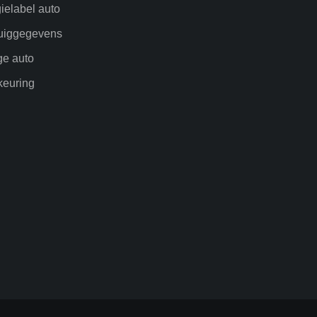
ielabel auto
uiggegevens
ge auto
euring