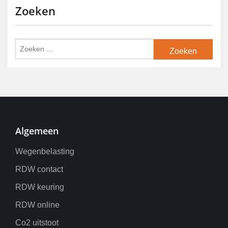
Zoeken
Algemeen
Wegenbelasting
RDW contact
RDW keuring
RDW online
Co2 uitstoot