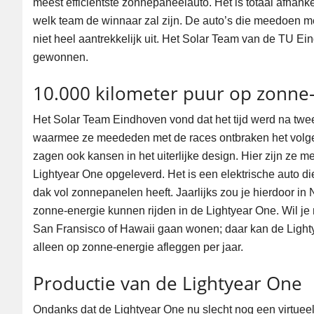
meest efficiëntste zonnepaneelauto. Het is totaal afhanke
welk team de winnaar zal zijn. De auto’s die meedoen met
niet heel aantrekkelijk uit. Het Solar Team van de TU Ei
gewonnen.
10.000 kilometer puur op zonne
Het Solar Team Eindhoven vond dat het tijd werd na twee
waarmee ze meededen met de races ontbraken het volge
zagen ook kansen in het uiterlijke design. Hier zijn ze m
Lightyear One opgeleverd. Het is een elektrische auto 
dak vol zonnepanelen heeft. Jaarlijks zou je hierdoor in
zonne-energie kunnen rijden in de Lightyear One. Wil je
San Fransisco of Hawaii gaan wonen; daar kan de Lightye
alleen op zonne-energie afleggen per jaar.
Productie van de Lightyear One
Ondanks dat de Lightyear One nu slecht nog een virtueel