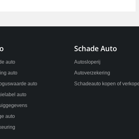
o
Schade Auto
e auto
Autosloperij
ling auto
Autoverzekering
oguswaarde auto
Schadeauto kopen of verkop
ielabel auto
uiggegevens
ge auto
euring