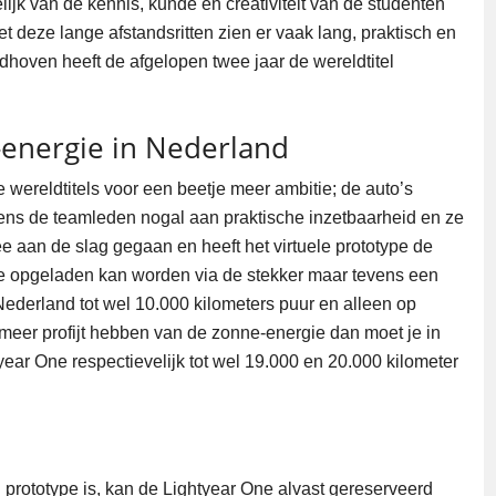
lijk van de kennis, kunde en creativiteit van de studenten
 deze lange afstandsritten zien er vaak lang, praktisch en
ndhoven heeft de afgelopen twee jaar de wereldtitel
-energie in Nederland
 wereldtitels voor een beetje meer ambitie; de auto’s
ns de teamleden nogal aan praktische inzetbaarheid en ze
ee aan de slag gegaan en heeft het virtuele prototype de
die opgeladen kan worden via de stekker maar tevens een
 Nederland tot wel 10.000 kilometers puur en alleen op
 meer profijt hebben van de zonne-energie dan moet je in
ar One respectievelijk tot wel 19.000 en 20.000 kilometer
 prototype is, kan de Lightyear One alvast gereserveerd