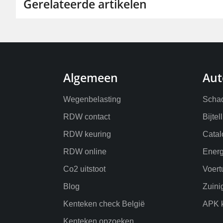
Gerelateerde artikelen
Algemeen
Aut
Wegenbelasting
Schad
RDW contact
Bijtel
RDW keuring
Catal
RDW online
Energ
Co2 uitstoot
Voert
Blog
Zuini
Kenteken check België
APK k
Kenteken opzoeken