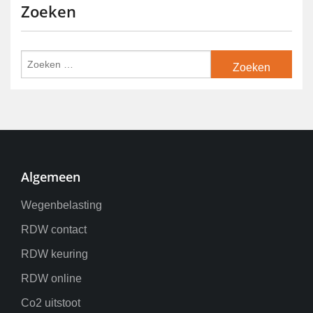
Zoeken
Algemeen
Wegenbelasting
RDW contact
RDW keuring
RDW online
Co2 uitstoot