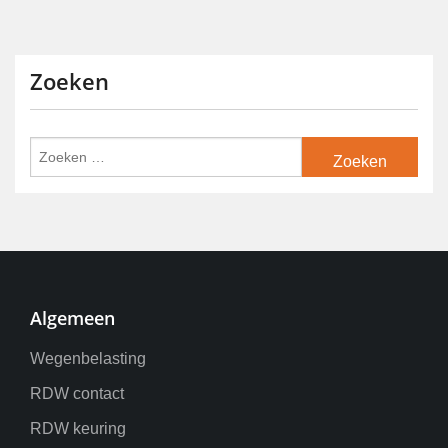
Zoeken
Algemeen
Wegenbelasting
RDW contact
RDW keuring