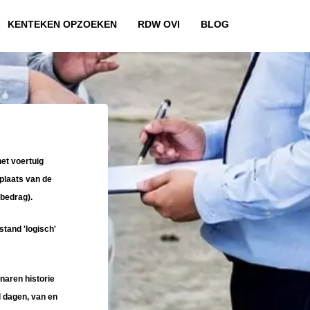
KENTEKEN OPZOEKEN
RDW OVI
BLOG
et voertuig
plaats van de
bedrag).
stand 'logisch'
naren historie
l dagen, van en