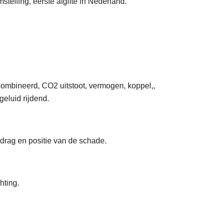
telling, eerste afgifte in Nederland.
ecombineerd, CO2 uitstoot, vermogen, koppel,,
 geluid rijdend.
rag en positie van de schade.
hting.