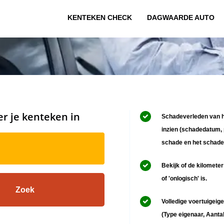
KENTEKEN CHECK
DAGWAARDE AUTO
er je kenteken in
Schadeverleden van h
inzien (schadedatum, 
schade en het schade
Bekijk of de kilometer
of 'onlogisch' is.
Volledige voertuigeige
(Type eigenaar, Aanta